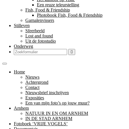
Een reuze teleurstelling
Fish, Food & Friendship
Photobook Fish, Food & Friendship
Garnalenvissers
Stilleven
Sfeerbeeld
Lost and found
Uit de fotostudio
Onderweg
Zoeken
Home
Nieuws
Achtergrond
Contact
Nieuwsbrief inschrijven
Exposities
Een van mijn foto’s op jouw muur?
Arnhem
NATUUR IN EN OM ARNHEM
IN DE STAD ARNHEM
Fotoboek ‘VRIJE VOGELS’
Documentair