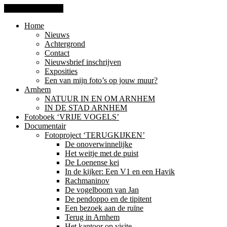
Ga naar de inhoud
Home
Nieuws
Achtergrond
Contact
Nieuwsbrief inschrijven
Exposities
Een van mijn foto’s op jouw muur?
Arnhem
NATUUR IN EN OM ARNHEM
IN DE STAD ARNHEM
Fotoboek ‘VRIJE VOGELS’
Documentair
Fotoproject ‘TERUGKIJKEN’
De onoverwinnelijke
Het weitje met de puist
De Loenense kei
In de kijker: Een V1 en een Havik
Rachmaninov
De vogelboom van Jan
De pendoppo en de tipitent
Een bezoek aan de ruïne
Terug in Arnhem
Het kantoor op visite