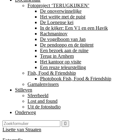
Fotoproject ‘TERUGKIJKEN’
De onoverwinnelijke
Het weitje met de puist
De Loenense kei
In de kijker: Een V1 en een Havik
Rachmaninov
De vogelboom van Jan
De pendoppo en de tipitent
Een bezoek aan de ruïne
Terug in Arnhem
Het kantoor op visite
Een reuze teleurstelling
Fish, Food & Friendship
Photobook Fish, Food & Friendship
Garnalenvissers
Stilleven
Sfeerbeeld
Lost and found
Uit de fotostudio
Onderweg
Zoeken
Lisette van Straaten